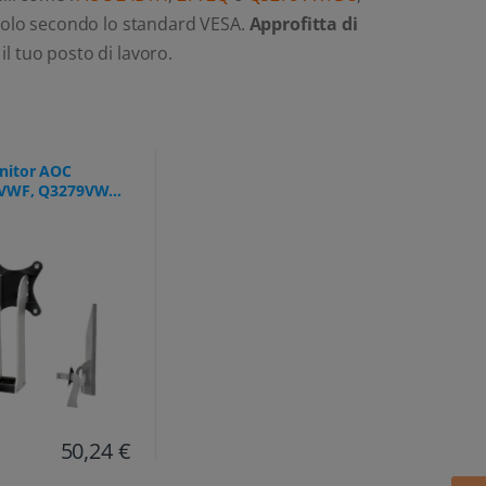
avolo secondo lo standard VESA.
Approfitta di
il tuo posto di lavoro.
nitor AOC
VWF, Q3279VWF,
WFD8, U2879VF)
75mm
50,24 €