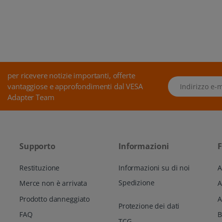
per ricevere notizie importanti, offerte
Indirizzo e-mail
vantaggiose e approfondimenti dal VESA
Adapter Team
Supporto
Informazioni
F
Restituzione
Informazioni su di noi
A
Spedizione
Merce non è arrivata
Prodotto danneggiato
A
Protezione dei dati
FAQ
TCG