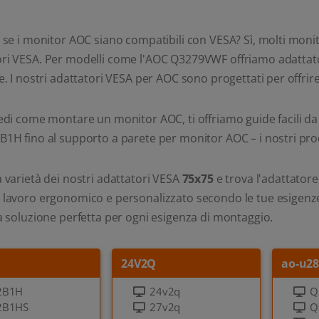
i se i monitor AOC siano compatibili con VESA? Sì, molti mon
ri VESA. Per modelli come l'AOC Q3279VWF offriamo adattato
le. I nostri adattatori VESA per AOC sono progettati per offrire s
iedi come montare un monitor AOC, ti offriamo guide facili da 
B1H fino al supporto a parete per monitor AOC – i nostri pro
a varietà dei nostri adattatori VESA
75x75
e trova l'adattatore
 lavoro ergonomico e personalizzato secondo le tue esigenze
la soluzione perfetta per ogni esigenza di montaggio.
24V2Q
ao-u2
2B1H
24v2q
Q
2B1HS
27v2q
Q