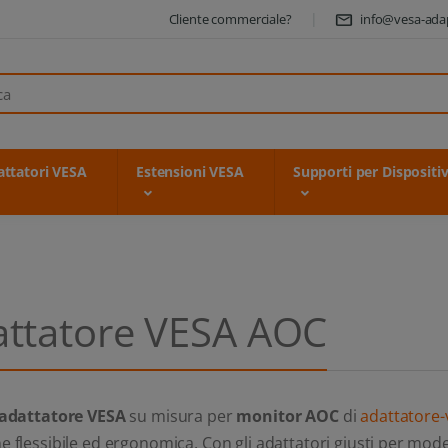
Cliente commerciale?
info@vesa-ada
ttatori VESA
Estensioni VESA
Supporti per Dispositiv
attatore VESA AOC
adattatore VESA
su misura per
monitor AOC
di
adattatore-v
e flessibile ed ergonomica. Con gli adattatori giusti per model