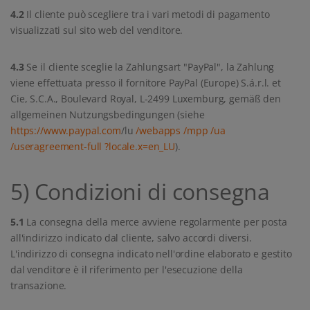
4.2
Il cliente può scegliere tra i vari metodi di pagamento
visualizzati sul sito web del venditore.
4.3
Se il cliente sceglie la Zahlungsart "PayPal", la Zahlung
viene effettuata presso il fornitore PayPal (Europe) S.á.r.l. et
Cie, S.C.A., Boulevard Royal, L-2499 Luxemburg, gemäß den
allgemeinen Nutzungsbedingungen (siehe
https://www.paypal.com
/lu
/webapps
/mpp
/ua
/useragreement-full
?locale.x=en_LU
).
5) Condizioni di consegna
5.1
La consegna della merce avviene regolarmente per posta
all'indirizzo indicato dal cliente, salvo accordi diversi.
L'indirizzo di consegna indicato nell'ordine elaborato e gestito
dal venditore è il riferimento per l'esecuzione della
transazione.