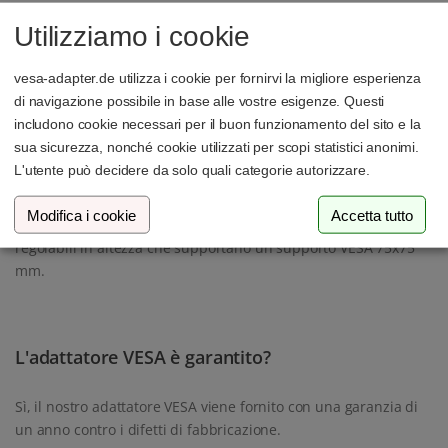
Utilizziamo i cookie
Di norma, per l'installazione è sufficiente un cacciavite a croce.
Ulteriori dettagli sono riportati nelle istruzioni allegate.
vesa-adapter.de utilizza i cookie per fornirvi la migliore esperienza
di navigazione possibile in base alle vostre esigenze. Questi
includono cookie necessari per il buon funzionamento del sito e la
Posso collegare l'adattatore a un braccio
sua sicurezza, nonché cookie utilizzati per scopi statistici anonimi.
L'utente può decidere da solo quali categorie autorizzare.
regolabile in altezza?
Modifica i cookie
Accetta tutto
Sì, l'adattatore è compatibile con la maggior parte dei bracci
regolabili in altezza che supportano un supporto VESA 75x75
mm.
L'adattatore VESA è garantito?
Sì, il nostro adattatore VESA viene fornito con una garanzia di
un anno contro i difetti di fabbricazione.