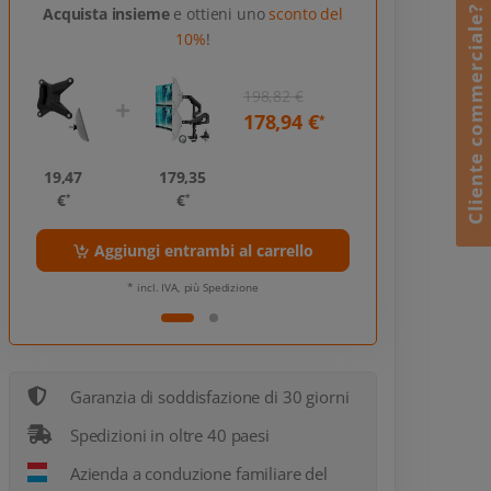
Cliente commerciale?
Acquista insieme
e ottieni uno
sconto del
10%
!
198,82 €
178,94 €
*
19,47
179,35
19,47
€
€
€
*
*
*
Aggiungi entrambi al carrello
Aggiungi 
* incl. IVA, più Spedizione
* incl
Garanzia di soddisfazione di 30 giorni
Spedizioni in oltre 40 paesi
Azienda a conduzione familiare del