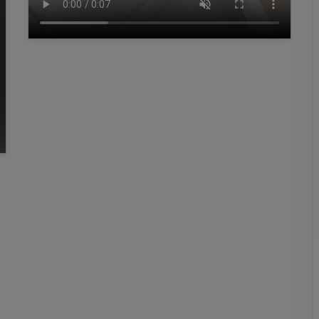
53,87 €
48,48 €
*
19,47
34,40
€
€
*
*
Aggiungi entrambi al carrello
* incl. IVA, più Spedizione