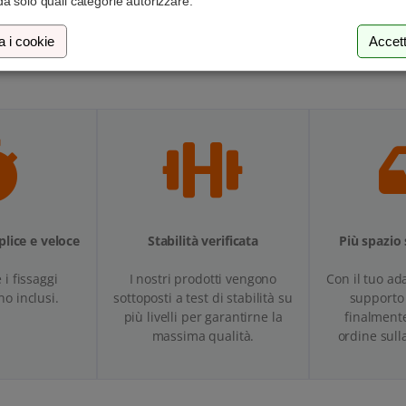
O
a solo quali categorie autorizzare.
a i cookie
Accett
lice e veloce
Stabilità verificata
Più spazio 
e i fissaggi
I nostri prodotti vengono
Con il tuo ad
no inclusi.
sottoposti a test di stabilità su
supporto 
più livelli per garantirne la
finalmente
massima qualità.
ordine sull