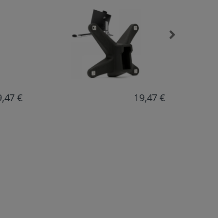
9,47 €
17,94 €