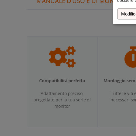
MANUALE D’USO E DI MONTAGGI
decidere d
Modific
Compatibilità perfetta
Montaggio semp
Adattamento preciso,
Tutte le viti 
progettato per la tua serie di
necessari so
monitor