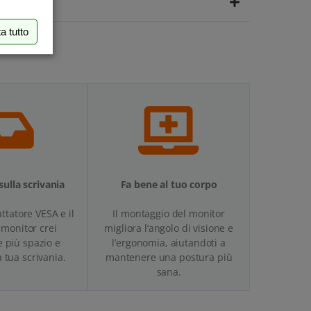
a tutto
sulla scrivania
Fa bene al tuo corpo
attatore VESA e il
Il montaggio del monitor
monitor crei
migliora l’angolo di visione e
 più spazio e
l’ergonomia, aiutandoti a
a tua scrivania.
mantenere una postura più
sana.