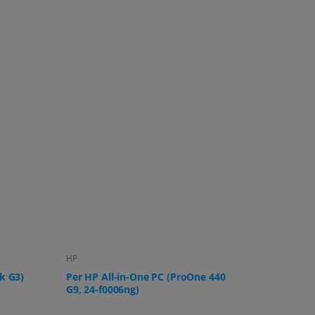
Lenovo
Samsung
 440
Per PC all-in-one Lenovo IdeaCentre
Per moni
AIO 3
U32R592,
UR59C e 