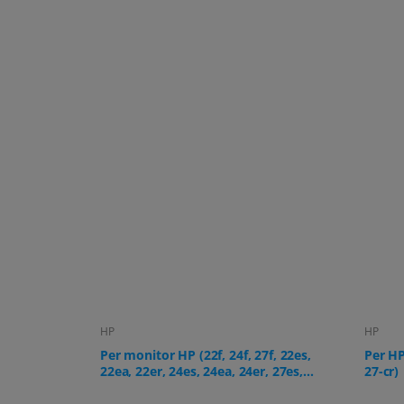
HP
HP
f, 22es,
Per HP All-in-One PC (serie 24-cr,
Per pe
, 27es,
27-cr)