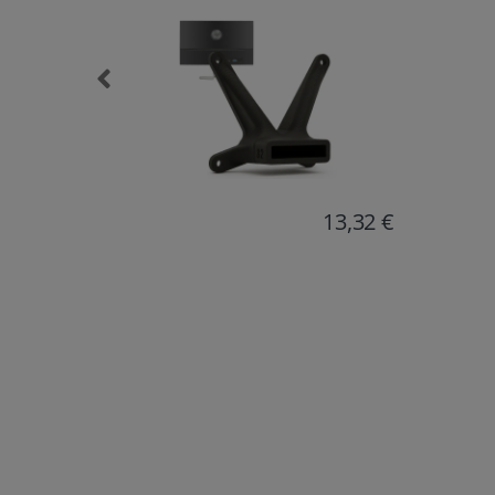
13,32 €
19,17 €