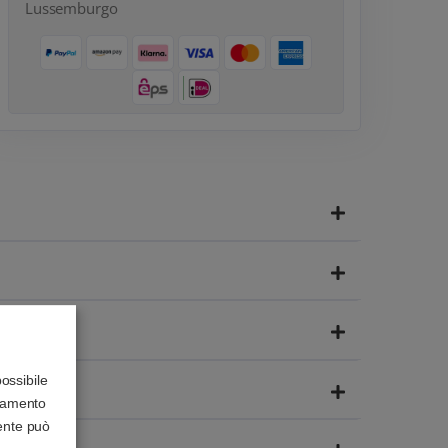
Lussemburgo
possibile
onamento
tente può