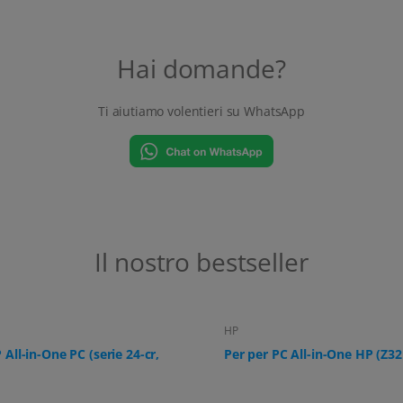
Hai domande?
Ti aiutiamo volentieri su WhatsApp
Il nostro bestseller
HP
r PC All-in-One HP (Z32k G3)
Per HP All-in-One PC (ProOne
G9, 24-f0006ng)