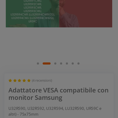
(4 recensioni)
Adattatore VESA compatibile con
monitor Samsung
U32R590, U32R592, U32R594, LU32R590, UR59C e
altri) - 75x75mm