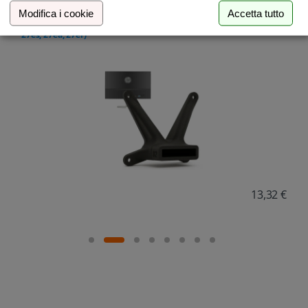
HP
Modifica i cookie
Accetta tutto
Per HP All-in-One PC (serie 24-cr, 27-cr)
19,17 €