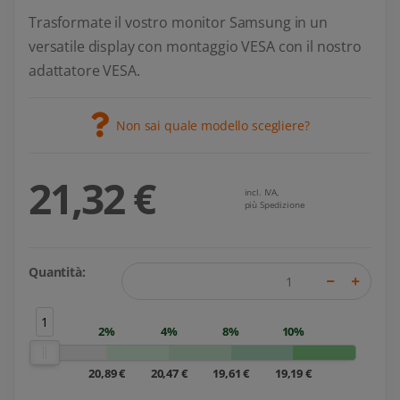
Trasformate il vostro monitor Samsung in un
versatile display con montaggio VESA con il nostro
adattatore VESA.
Non sai quale modello scegliere?
21,32 €
incl. IVA,
più Spedizione
Quantità:
1
2%
4%
8%
10%
20,89 €
20,47 €
19,61 €
19,19 €