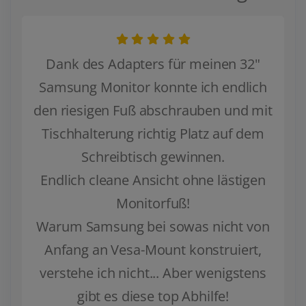
 32"
Der Vesa Adapter passt super und ist
dlich
sehr stabiel, ich kann diesen nur
nd mit
weiter empfehlen.
f dem
- Denis Neumann
(2024-06-02)
tigen
Zurück
Weiter
t von
ert,
stens