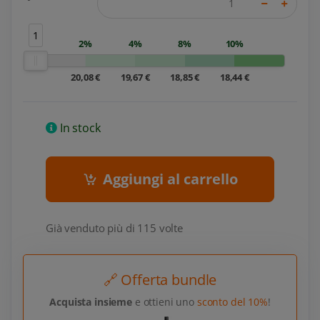
1
2%
4%
8%
10%
20,08 €
19,67 €
18,85 €
18,44 €
In stock
Aggiungi al carrello
Già venduto più di 115 volte
🔗 Offerta bundle
Acquista insieme
e ottieni uno
sconto del 10%
!