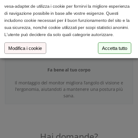
vesa-adapter.de utilizza i cookie per fornirvi la migliore esperienza
Con il tuo adattatore VESA e il supporto monitor crei
di navigazione possibile in base alle vostre esigenze. Questi
finalmente più spazio e ordine sulla tua scrivania.
includono cookie necessari per il buon funzionamento del sito e la
sua sicurezza, nonché cookie utilizzati per scopi statistici anonimi.
L'utente può decidere da solo quali categorie autorizzare.
Modifica i cookie
Accetta tutto
Fa bene al tuo corpo
Il montaggio del monitor migliora l’angolo di visione e
l’ergonomia, aiutandoti a mantenere una postura più
sana.
Hai domande?