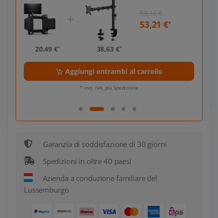
59,12 €
53,21 €
*
*
20,49 €
38,63 €
20,
*
*
Aggiungi entrambi al carrello
* incl. IVA, più Spedizione
Garanzia di soddisfazione di 30 giorni
Spedizioni in oltre 40 paesi
Azienda a conduzione familiare del
Lussemburgo