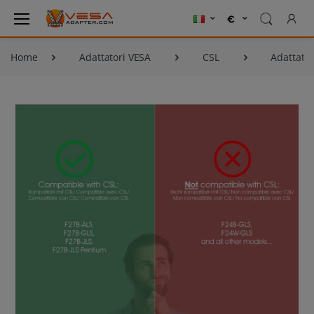
Home
Adattatori VESA
CSL
Adattator