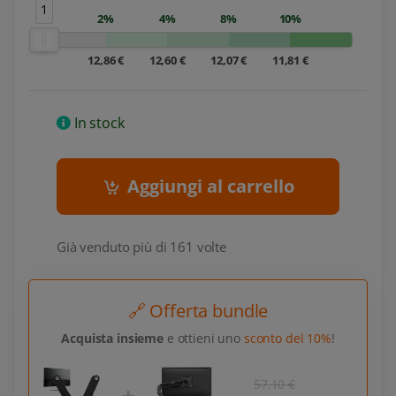
1
2%
4%
8%
10%
12,86 €
12,60 €
12,07 €
11,81 €
In stock
Aggiungi al carrello
Già venduto più di 161 volte
🔗 Offerta bundle
Acquista insieme
e ottieni uno
sconto del 10%
!
57,10 €