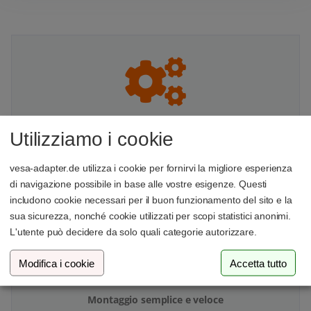
Utilizziamo i cookie
Compatibilità perfetta
Adattamento preciso, progettato per la tua serie di
vesa-adapter.de utilizza i cookie per fornirvi la migliore esperienza
monitor
di navigazione possibile in base alle vostre esigenze. Questi
includono cookie necessari per il buon funzionamento del sito e la
sua sicurezza, nonché cookie utilizzati per scopi statistici anonimi.
L'utente può decidere da solo quali categorie autorizzare.
Modifica i cookie
Accetta tutto
Montaggio semplice e veloce