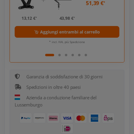
51,39 €
*
*
13,12 €
43,98 €
13,
*
*
Aggiungi entrambi al carrello
* incl. IVA, più Spedizione
Garanzia di soddisfazione di 30 giorni
Spedizioni in oltre 40 paesi
Azienda a conduzione familiare del
Lussemburgo