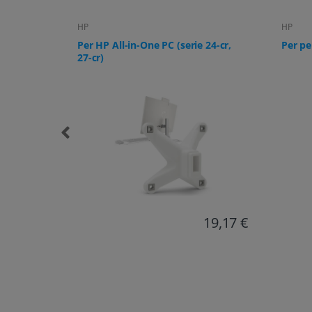
HP
HP
f, 22es,
Per HP All-in-One PC (serie 24-cr,
Per pe
, 27es,
27-cr)
13,32 €
19,17 €