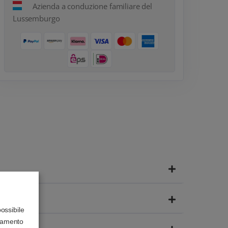
Azienda a conduzione familiare del
Lussemburgo
possibile
onamento