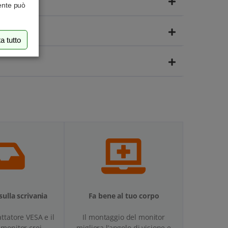
tente può
a tutto
sulla scrivania
Fa bene al tuo corpo
attatore VESA e il
Il montaggio del monitor
monitor crei
migliora l’angolo di visione e