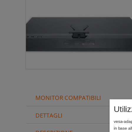
MONITOR COMPATIBILI
Utili
DETTAGLI
vesa-adapt
in base a