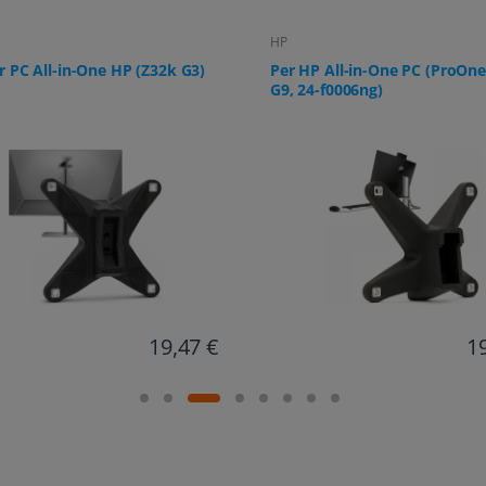
HP
r PC All-in-One HP (Z32k G3)
Per HP All-in-One PC (ProOne
G9, 24-f0006ng)
19,47 €
1