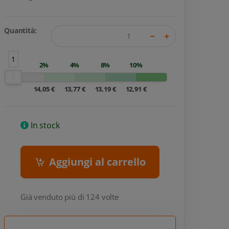
Quantità:
1
2%
4%
8%
10%
14,05 €
13,77 €
13,19 €
12,91 €
In stock
Aggiungi al carrello
Già venduto più di 124 volte