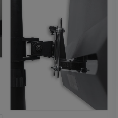
75,81 €
68,23 €
*
14,34
61,47
€
€
*
*
Aggiungi entrambi al carrello
* incl. IVA, più Spedizione