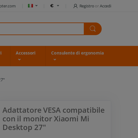
pter.com
Registro
or
Accedi
i
Accessori
Consulente di ergonomia
27"
Adattatore VESA compatibile
con il monitor Xiaomi Mi
Desktop 27"