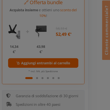
🔗 Offerta bundle
Cliente commerciale?
Acquista insieme
e ottieni uno
sconto del
10%
!
58,33 €
52,49 €
*
14,34
43,98
14,34
€
€
€
*
*
*
Aggiungi entrambi al carrello
Aggiungi 
* incl. IVA, più Spedizione
* incl
Garanzia di soddisfazione di 30 giorni
Spedizioni in oltre 40 paesi