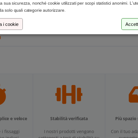
 la sua sicurezza, nonché cookie utilizzati per scopi statistici anonimi. L'u
a solo quali categorie autorizzare.
a i cookie
Accett
O
lice e veloce
Stabilità verificata
Più spazio 
e i fissaggi
I nostri prodotti vengono
Con il tuo ad
no inclusi.
sottoposti a test di stabilità su
supporto 