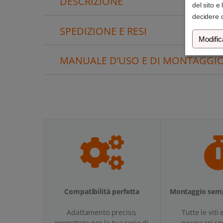
DESCRIZIONE
del sito e
decidere d
SPEDIZIONE E RESI
Modific
MANUALE D’USO E DI MONTAGGI
Compatibilità perfetta
Montaggio semp
Adattamento preciso,
Tutte le viti 
progettato per la tua serie di
necessari so