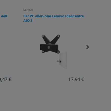
Lenovo
Samsung
 440
Per PC all-in-one Lenovo IdeaCentre
Per moni
AIO 3
U32R592,
UR59C e 
9,47 €
17,94 €