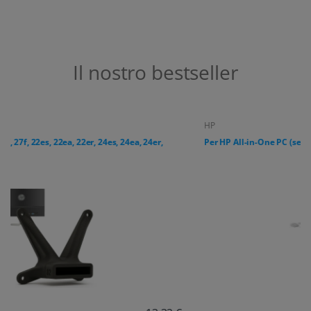
Il nostro bestseller
HP
Per HP All-in-One PC (serie 24-cr, 27-cr)
19,17 €