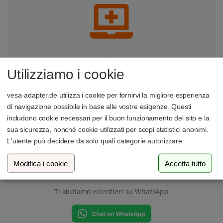
Fa Bene al Tuo Corpo
Utilizziamo i cookie
Il fissaggio del monitor a un supporto migliora l'angolo di
visione e l'ergonomia mentre sei seduto alla scrivania,
vesa-adapter.de utilizza i cookie per fornirvi la migliore esperienza
garantendo così una postura migliore
di navigazione possibile in base alle vostre esigenze. Questi
includono cookie necessari per il buon funzionamento del sito e la
sua sicurezza, nonché cookie utilizzati per scopi statistici anonimi.
L'utente può decidere da solo quali categorie autorizzare.
Hai domande?
Modifica i cookie
Accetta tutto
Ti aiutiamo volentieri su WhatsApp